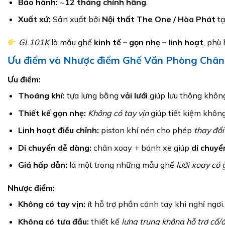
Bảo hành:
~
12 tháng chính hãng
.
Xuất xứ:
Sản xuất bởi
Nội thất The One / Hòa Phát
tạ
GL101K
là mẫu ghế
kinh tế – gọn nhẹ – linh hoạt
, phù
Ưu điểm và Nhược điểm Ghế Văn Phòng Châ
Ưu điểm:
Thoáng khí:
tựa lưng bằng
vải lưới
giúp lưu thông không
Thiết kế gọn nhẹ:
Không có tay vịn
giúp tiết kiệm không
Linh hoạt điều chỉnh:
piston khí nén cho phép
thay đổi
Di chuyển dễ dàng:
chân xoay + bánh xe giúp
di chuyể
Giá hấp dẫn:
là một trong những mẫu ghế
lưới xoay có
Nhược điểm:
Không có tay vịn:
ít hỗ trợ phần cánh tay khi nghỉ ngơi.
Không có tựa đầu:
thiết kế
lưng trung không hỗ trợ cổ/