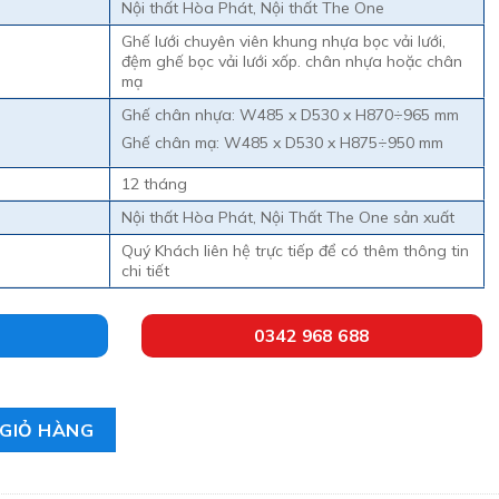
Nội thất Hòa Phát, Nội thất The One
Ghế lưới chuyên viên khung nhựa bọc vải lưới,
đệm ghế bọc vải lưới xốp. chân nhựa hoặc chân
mạ
Ghế chân nhựa: W485 x D530 x H870÷965 mm
Ghế chân mạ: W485 x D530 x H875÷950 mm
12 tháng
Nội thất Hòa Phát, Nội Thất The One sản xuất
Quý Khách liên hệ trực tiếp để có thêm thông tin
chi tiết
0342 968 688
 Phát The One GL101K số lượng
GIỎ HÀNG