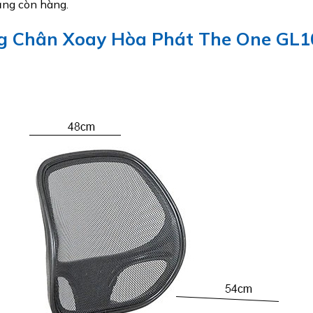
rạng còn hàng.
g Chân Xoay Hòa Phát The One GL