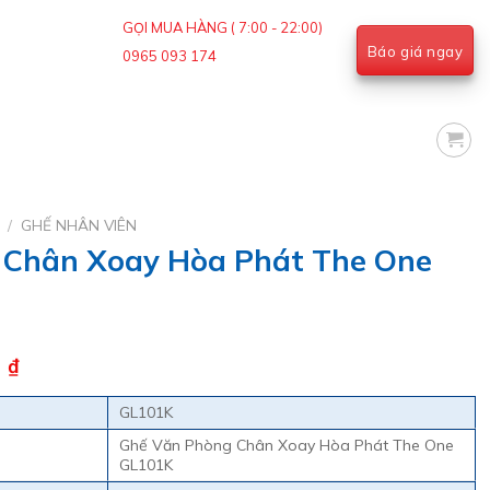
GỌI MUA HÀNG ( 7:00 - 22:00)
Báo giá ngay
0965 093 174
g
/
GHẾ NHÂN VIÊN
 Chân Xoay Hòa Phát The One
Giá
0
₫
hiện
GL101K
tại
 ₫.
là:
Ghế Văn Phòng Chân Xoay Hòa Phát The One
GL101K
800.000 ₫.