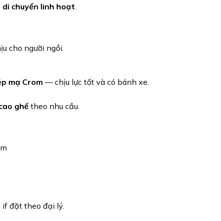
 di chuyển linh hoạt
.
ịu cho người ngồi.
ép mạ Crom
— chịu lực tốt và có bánh xe.
 cao ghế
theo nhu cầu.
mm
if đặt theo đại lý.