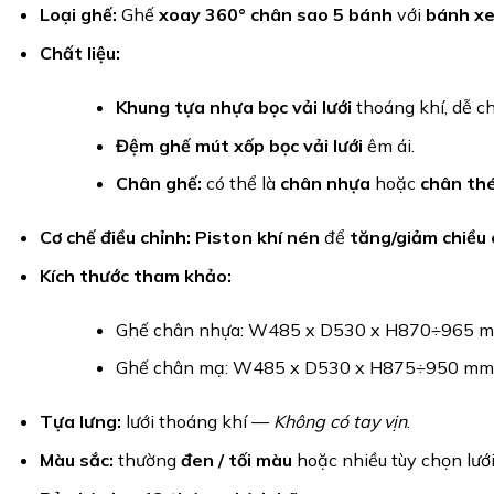
Loại ghế:
Ghế
xoay 360° chân sao 5 bánh
với
bánh xe
Chất liệu:
Khung tựa nhựa bọc vải lưới
thoáng khí, dễ ch
Đệm ghế mút xốp bọc vải lưới
êm ái.
Chân ghế:
có thể là
chân nhựa
hoặc
chân th
Cơ chế điều chỉnh:
Piston khí nén
để
tăng/giảm chiều
Kích thước tham khảo:
Ghế chân nhựa: W485 x D530 x H870÷965 
Ghế chân mạ: W485 x D530 x H875÷950 mm
Tựa lưng:
lưới thoáng khí —
Không có tay vịn
.
Màu sắc:
thường
đen / tối màu
hoặc nhiều tùy chọn lưới 