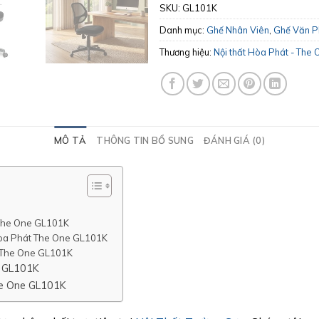
SKU:
GL101K
Danh mục:
Ghế Nhân Viên
,
Ghế Văn 
Thương hiệu:
Nội thất Hòa Phát - The 
MÔ TẢ
THÔNG TIN BỔ SUNG
ĐÁNH GIÁ (0)
 The One GL101K
Hòa Phát The One GL101K
 The One GL101K
e GL101K
he One GL101K