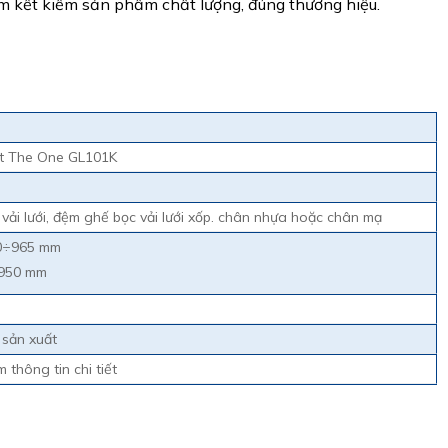
am kết kiểm sản phẩm chất lượng, đúng thương hiệu.
t The One GL101K
vải lưới, đệm ghế bọc vải lưới xốp. chân nhựa hoặc chân mạ
70÷965 mm
÷950 mm
 sản xuất
 thông tin chi tiết