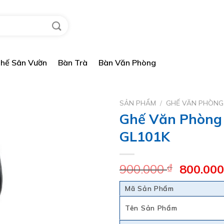
hế Sân Vườn
Bàn Trà
Bàn Văn Phòng
Ghế Văn Phòn
SẢN PHẨM
/
GHẾ VĂN PHÒNG
Ghế Văn Phòng
GL101K
Giá
900.000
₫
800.00
gốc
Mã Sản Phẩm
là:
900.000
Tên Sản Phẩm