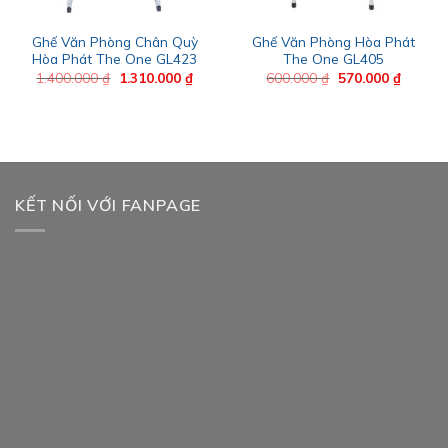
Ghế Văn Phòng Chân Quỳ
Ghế Văn Phòng Hòa Phát
Hòa Phát The One GL423
The One GL405
Giá
Giá
Giá
Giá
1.400.000
₫
1.310.000
₫
600.000
₫
570.000
₫
gốc
hiện
gốc
hiện
là:
tại
là:
tại
1.400.000 ₫.
là:
600.000 ₫.
là:
0.000 ₫.
1.310.000 ₫.
570.000
KẾT NỐI VỚI FANPAGE