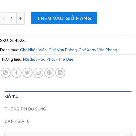
Ghế Hội Thảo Học Sinh Hòa Phát The One GL402X số lượng
THÊM VÀO GIỎ HÀNG
SKU:
GL402X
Danh mục:
Ghế Nhân Viên
,
Ghế Văn Phòng
,
Ghế Xoay Văn Phòng
Thương hiệu:
Nội thất Hòa Phát - The One
MÔ TẢ
THÔNG TIN BỔ SUNG
ĐÁNH GIÁ (0)