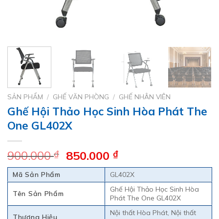
SẢN PHẨM
/
GHẾ VĂN PHÒNG
/
GHẾ NHÂN VIÊN
Ghế Hội Thảo Học Sinh Hòa Phát The
One GL402X
Giá
Giá
900.000
₫
850.000
₫
gốc
hiện
Mã Sản Phẩm
GL402X
là:
tại
900.000 ₫.
là:
Ghế Hội Thảo Học Sinh Hòa
Tên Sản Phẩm
Phát The One GL402X
850.000 ₫.
Nội thất Hòa Phát, Nội thất
Thương Hiệu