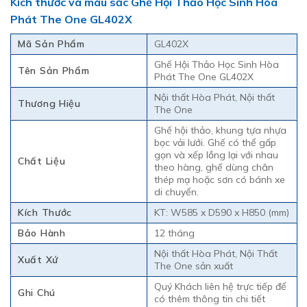
Kích thước và màu sắc Ghế Hội Thảo Học Sinh Hòa
Phát The One GL402X
Mã Sản Phẩm
GL402X
Ghế Hội Thảo Học Sinh Hòa
Tên Sản Phẩm
Phát The One GL402X
Nội thất Hòa Phát, Nội thất
Thương Hiệu
The One
Ghế hội thảo, khung tựa nhựa
bọc vải lưới. Ghế có thể gấp
gọn và xếp lồng lại với nhau
Chất Liệu
theo hàng, ghế dùng chân
thép mạ hoặc sơn có bánh xe
di chuyển.
Kích Thước
KT: W585 x D590 x H850 (mm)
Bảo Hành
12 tháng
Nội thất Hòa Phát, Nội Thất
Xuất Xứ
The One sản xuất
Quý Khách liên hệ trực tiếp để
Ghi Chú
có thêm thông tin chi tiết