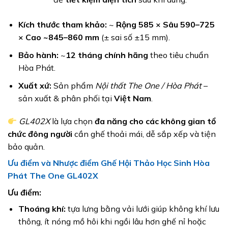
Kích thước tham khảo:
~
Rộng 585 × Sâu 590–725
× Cao ~845–860 mm
(± sai số ±15 mm).
Bảo hành:
~
12 tháng chính hãng
theo tiêu chuẩn
Hòa Phát.
Xuất xứ:
Sản phẩm
Nội thất The One / Hòa Phát
–
sản xuất & phân phối tại
Việt Nam
.
GL402X
là lựa chọn
đa năng cho các không gian tổ
chức đông người
cần ghế thoải mái, dễ sắp xếp và tiện
bảo quản.
Ưu điểm và Nhược điểm Ghế Hội Thảo Học Sinh Hòa
Phát The One GL402X
Ưu điểm:
Thoáng khí:
tựa lưng bằng vải lưới giúp không khí lưu
thông, ít nóng mồ hôi khi ngồi lâu hơn ghế nỉ hoặc