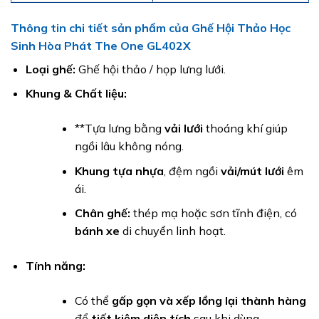
Thông tin chi tiết sản phẩm của Ghế Hội Thảo Học
Sinh Hòa Phát The One GL402X
Loại ghế:
Ghế hội thảo / họp lưng lưới.
Khung & Chất liệu:
**Tựa lưng bằng
vải lưới
thoáng khí giúp
ngồi lâu không nóng.
Khung tựa nhựa
, đệm ngồi
vải/mút lưới
êm
ái.
Chân ghế:
thép mạ hoặc sơn tĩnh điện, có
bánh xe
di chuyển linh hoạt.
Tính năng:
Có thể
gấp gọn và xếp lồng lại thành hàng
để
tiết kiệm diện tích
sau khi dùng.