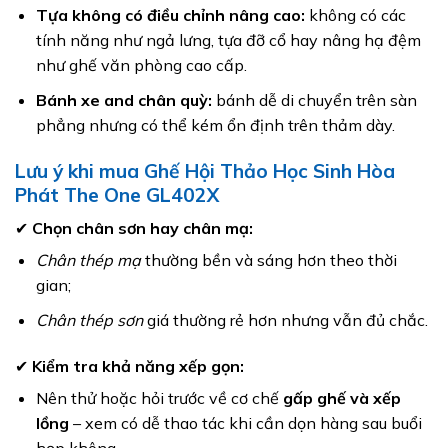
Tựa không có điều chỉnh nâng cao:
không có các
tính năng như ngả lưng, tựa đỡ cổ hay nâng hạ đệm
như ghế văn phòng cao cấp.
Bánh xe and chân quỳ:
bánh dễ di chuyển trên sàn
phẳng nhưng có thể kém ổn định trên thảm dày.
Lưu ý khi mua Ghế Hội Thảo Học Sinh Hòa
Phát The One GL402X
✔
Chọn chân sơn hay chân mạ:
Chân thép mạ
thường bền và sáng hơn theo thời
gian;
Chân thép sơn
giá thường rẻ hơn nhưng vẫn đủ chắc.
✔
Kiểm tra khả năng xếp gọn:
Nên thử hoặc hỏi trước về cơ chế
gấp ghế và xếp
lồng
– xem có dễ thao tác khi cần dọn hàng sau buổi
họp không.