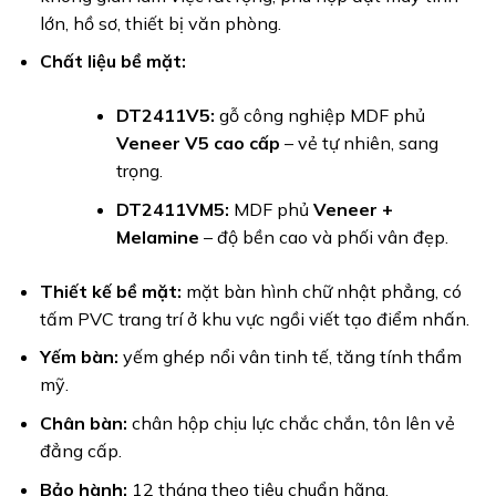
lớn, hồ sơ, thiết bị văn phòng.
Chất liệu bề mặt:
DT2411V5:
gỗ công nghiệp MDF phủ
Veneer V5 cao cấp
– vẻ tự nhiên, sang
trọng.
DT2411VM5:
MDF phủ
Veneer +
Melamine
– độ bền cao và phối vân đẹp.
Thiết kế bề mặt:
mặt bàn hình chữ nhật phẳng, có
tấm PVC trang trí ở khu vực ngồi viết tạo điểm nhấn.
Yếm bàn:
yếm ghép nổi vân tinh tế, tăng tính thẩm
mỹ.
Chân bàn:
chân hộp chịu lực chắc chắn, tôn lên vẻ
đẳng cấp.
Bảo hành:
12 tháng theo tiêu chuẩn hãng.