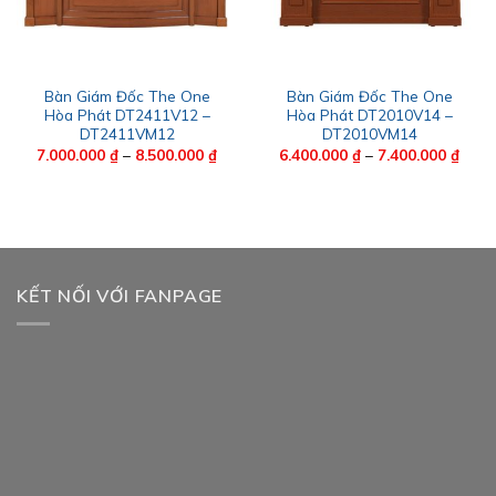
Bàn Giám Đốc The One
Bàn Giám Đốc The One
Hòa Phát DT2411V12 –
Hòa Phát DT2010V14 –
DT2411VM12
DT2010VM14
Khoảng
Khoả
7.000.000
₫
–
8.500.000
₫
6.400.000
₫
–
7.400.000
₫
giá:
giá:
từ
từ
7.000.000 ₫
6.400
0.000 ₫.
đến
đến
8.500.000 ₫
7.400
KẾT NỐI VỚI FANPAGE