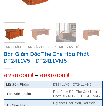
SẢN PHẨM
/
BÀN VĂN PHÒNG
/
BÀN GIÁM ĐỐC
Bàn Giám Đốc The One Hòa Phát
DT2411V5 – DT2411VM5
Khoảng
8.230.000
₫
–
8.890.000
₫
giá:
Mã Sản Phẩm
DT2411V5 – DT2411VM5
từ
8.230.000 ₫
Bàn Giám Đốc The One Hòa
Tên Sản Phẩm
Phát DT2411V5 – DT2411VM5
đến
8.890.000 ₫
Nội thất Hòa Phát, Nội thất
Thương Hiệu