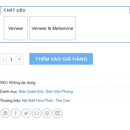
CHẤT LIỆU
Veneer
Veneer & Melamine
Bàn Giám Đốc The One Hòa Phát DT2411V5 - DT2411VM5 số 
THÊM VÀO GIỎ HÀNG
SKU:
Không áp dụng
Danh mục:
Bàn Giám Đốc
,
Bàn Văn Phòng
Thương hiệu:
Nội thất Hòa Phát - The One