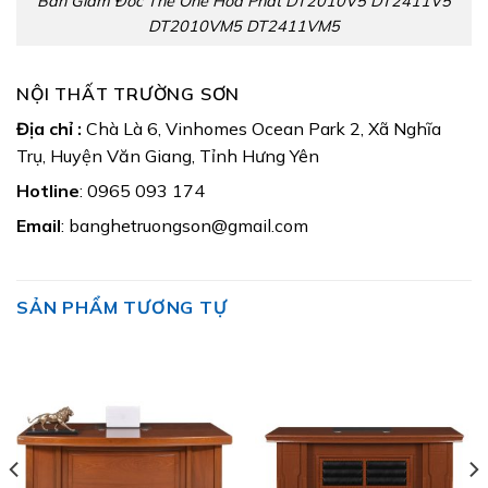
Bàn Giám Đốc The One Hòa Phát DT2010V5 DT2411V5
DT2010VM5 DT2411VM5
NỘI THẤT TRƯỜNG SƠN
Địa chỉ :
Chà Là 6, Vinhomes Ocean Park 2, Xã Nghĩa
Trụ, Huyện Văn Giang, Tỉnh Hưng Yên
Hotline
: 0965 093 174
Email
: banghetruongson@gmail.com
SẢN PHẨM TƯƠNG TỰ