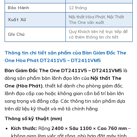
Bảo Hành
12 tháng
Nội thất Hòa Phát, Nội Thất
Xuất Xứ
The One sản xuất
Quý Khách liên hệ trực tiếp để
Ghi Chú
có thêm thông tin chi tiết
Thông tin chi tiết sản phẩm của Bàn Giám Đốc The
One Hòa Phát DT2411V5 – DT2411VM5
Bàn Giám Đốc The One DT2411V5 – DT2411VM5
là
dòng sản phẩm bàn lãnh đạo lớn của
Nội thất The
One (Hòa Phát)
, thiết kế dành cho phòng giám đốc,
lãnh đạo cấp cao hoặc không gian cần bố trí bàn lớn
sang trọng và đẳng cấp. Các thông tin sản phẩm dựa
trên dữ liệu kỹ thuật và mô tả chính hãng:
Thông số kỹ thuật (mm)
Kích thước:
Rộng
2400 × Sâu 1100 × Cao 760 mm
–
không gian làm việc rất rộng, phù hợp đặt máy tính