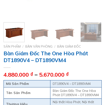
SẢN PHẨM
/
BÀN VĂN PHÒNG
/
BÀN GIÁM ĐỐC
Bàn Giám Đốc The One Hòa Phát
DT1890V4 – DT1890VM4
Khoảng
4.880.000
₫
–
5.670.000
₫
giá:
Mã Sản Phẩm
DT1890V4 – DT1890VM4
từ
4.880.000 ₫
Bàn Giám Đốc The One Hòa
Tên Sản Phẩm
Phát DT1890V4 – DT1890VM4
đến
5.670.000 ₫
Nội thất Hòa Phát, Nội thất
Thương Hiệu