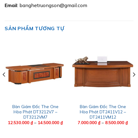
Email
: banghetruongson@gmail.com
SẢN PHẨM TƯƠNG TỰ
Bàn Giám Đốc The One
Bàn Giám Đốc The One
Hòa Phát DT3212V7 –
Hòa Phát DT2411V12 –
DT3212VM7
DT2411VM12
ảng
Khoảng
Khoả
12.530.000
₫
–
14.500.000
₫
7.000.000
₫
–
8.500.000
₫
giá:
giá:
từ
từ
00.000 ₫
12.530.000 ₫
7.000