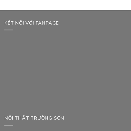
đến
đến
00.000 ₫
14.500.000 ₫
8.500
KẾT NỐI VỚI FANPAGE
NỘI THẤT TRƯỜNG SƠN