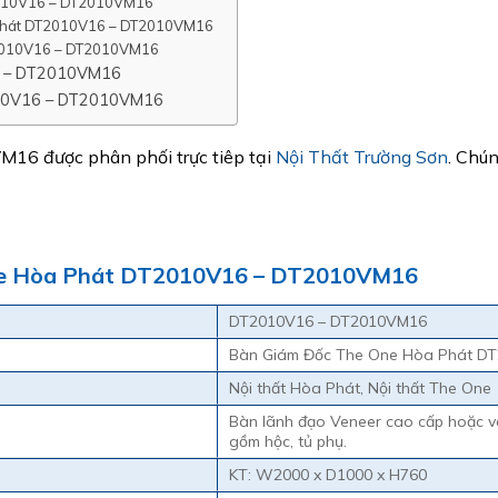
2010V16 – DT2010VM16
a Phát DT2010V16 – DT2010VM16
T2010V16 – DT2010VM16
6 – DT2010VM16
010V16 – DT2010VM16
6 được phân phối trực tiêp tại
Nội Thất Trường Sơn
. Chú
One Hòa Phát DT2010V16 – DT2010VM16
DT2010V16 – DT2010VM16
Bàn Giám Đốc The One Hòa Phát D
Nội thất Hòa Phát, Nội thất The One
Bàn lãnh đạo Veneer cao cấp hoặc va
gồm hộc, tủ phụ.
KT: W2000 x D1000 x H760