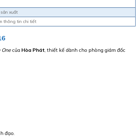
 sản xuất
 thông tin chi tiết
16
 One
của
Hòa Phát
, thiết kế dành cho phòng giám đốc
nh đạo.