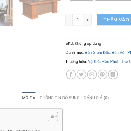
Bàn Giám Đốc The One Hòa Ph
THÊM VÀO 
SKU:
Không áp dụng
Danh mục:
Bàn Giám Đốc
,
Bàn Văn P
Thương hiệu:
Nội thất Hòa Phát - The 
MÔ TẢ
THÔNG TIN BỔ SUNG
ĐÁNH GIÁ (0)