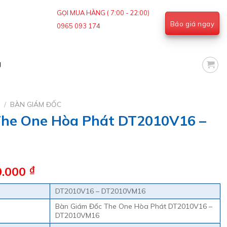
GỌI MUA HÀNG ( 7:00 - 22:00)
Báo giá ngay
0965 093 174
g
G
/
BÀN GIÁM ĐỐC
The One Hòa Phát DT2010V16 –
Khoảng
0.000
₫
giá:
DT2010V16 – DT2010VM16
từ
7.200.000 ₫
Bàn Giám Đốc The One Hòa Phát DT2010V16 –
DT2010VM16
đến