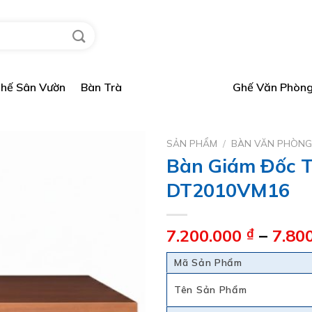
hế Sân Vườn
Bàn Trà
Bàn Văn Phòng
Ghế Văn Phòn
SẢN PHẨM
/
BÀN VĂN PHÒN
Bàn Giám Đốc 
DT2010VM16
7.200.000
₫
–
7.80
Mã Sản Phẩm
Tên Sản Phẩm