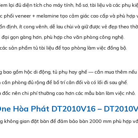
ại đủ diện tích cho máy tính, hồ sơ, tài liệu và các phụ kiệ
c phối veneer + melamine tạo cảm giác cao cấp và phù hợp 
n định, ít cong vênh, dễ lau chùi và giữ được vẻ đẹp theo thời
ện đại gọn gàng hơn, phù hợp cho văn phòng công nghệ.
 các sản phẩm tủ tài liệu để tạo phòng làm việc đồng bộ.
g bao gồm hộc di động, tủ phụ hay ghế — cần mua thêm nếu c
cần phòng đủ rộng để bố trí cân đối và có lối đi sau ghế.
đốc nên chi phí thường cao hơn các mẫu bàn làm việc nhỏ.
 One Hòa Phát DT2010V16 – DT2010
g không gian đặt bàn để đảm bảo bàn 2000 mm phù hợp với d