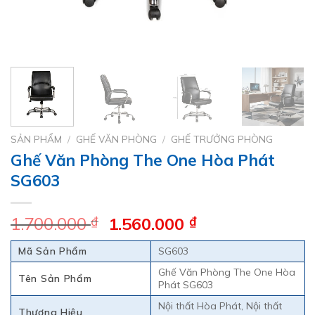
SẢN PHẨM
/
GHẾ VĂN PHÒNG
/
GHẾ TRƯỞNG PHÒNG
Ghế Văn Phòng The One Hòa Phát
SG603
Giá
Giá
1.700.000
₫
1.560.000
₫
gốc
hiện
Mã Sản Phẩm
SG603
là:
tại
1.700.000 ₫.
là:
Ghế Văn Phòng The One Hòa
Tên Sản Phẩm
Phát SG603
1.560.000 ₫.
Nội thất Hòa Phát, Nội thất
Thương Hiệu