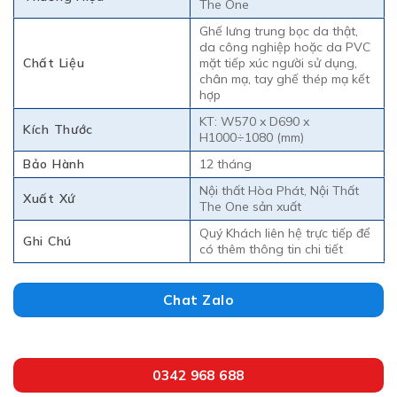
The One
Ghế lưng trung bọc da thật,
da công nghiệp hoặc da PVC
Chất Liệu
mặt tiếp xúc người sử dụng,
chân mạ, tay ghế thép mạ kết
hợp
KT: W570 x D690 x
Kích Thước
H1000÷1080 (mm)
Bảo Hành
12 tháng
Nội thất Hòa Phát, Nội Thất
Xuất Xứ
The One sản xuất
Quý Khách liên hệ trực tiếp để
Ghi Chú
có thêm thông tin chi tiết
Chat Zalo
0342 968 688