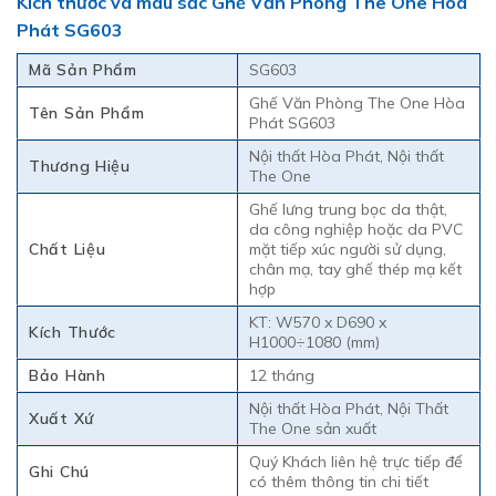
Kích thước và màu sắc Ghế Văn Phòng The One Hòa
Phát SG603
Mã Sản Phẩm
SG603
Ghế Văn Phòng The One Hòa
Tên Sản Phẩm
Phát SG603
Nội thất Hòa Phát, Nội thất
Thương Hiệu
The One
Ghế lưng trung bọc da thật,
da công nghiệp hoặc da PVC
Chất Liệu
mặt tiếp xúc người sử dụng,
chân mạ, tay ghế thép mạ kết
hợp
KT: W570 x D690 x
Kích Thước
H1000÷1080 (mm)
Bảo Hành
12 tháng
Nội thất Hòa Phát, Nội Thất
Xuất Xứ
The One sản xuất
Quý Khách liên hệ trực tiếp để
Ghi Chú
có thêm thông tin chi tiết