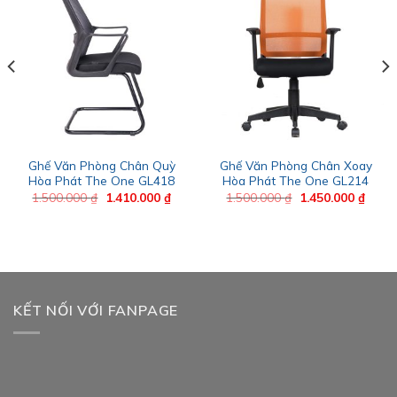
Ghế Văn Phòng Chân Quỳ
Ghế Văn Phòng Chân Xoay
Hòa Phát The One GL418
Hòa Phát The One GL214
Giá
Giá
Giá
Giá
1.500.000
₫
1.410.000
₫
1.500.000
₫
1.450.000
₫
gốc
hiện
gốc
hiện
là:
tại
là:
tại
1.500.000 ₫.
là:
1.500.000 ₫.
là:
0.000 ₫.
1.410.000 ₫.
1.450
KẾT NỐI VỚI FANPAGE