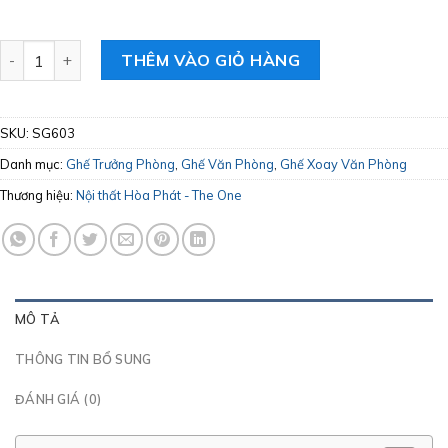
Ghế Văn Phòng The One Hòa Phát SG603 số lượng
THÊM VÀO GIỎ HÀNG
SKU:
SG603
Danh mục:
Ghế Trưởng Phòng
,
Ghế Văn Phòng
,
Ghế Xoay Văn Phòng
Thương hiệu:
Nội thất Hòa Phát - The One
MÔ TẢ
THÔNG TIN BỔ SUNG
ĐÁNH GIÁ (0)