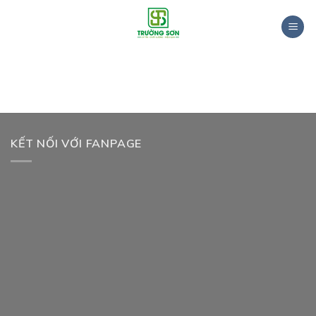
Skip
to
TRANG CHỦ
content
KẾT NỐI VỚI FANPAGE